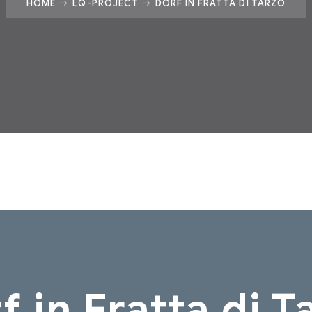
HOME
LQ-PROJECT
DORF IN FRATTA DI TARZO
f in Fratta di T