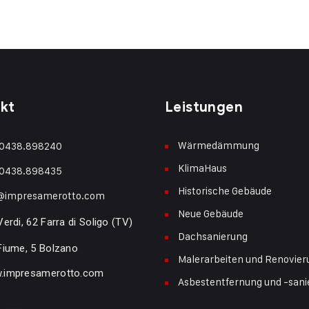
kt
Leistungen
Wärmedämmung
 0438.898240
KlimaHaus
 0438.898435
Historische Gebäude
o@impresamerotto.com
Neue Gebäude
Verdi, 62 Farra di Soligo (TV)
Dachsanierung
Fiume, 5 Bolzano
Malerarbeiten und Renovier
.impresamerotto.com
Asbestentfernung und -sani