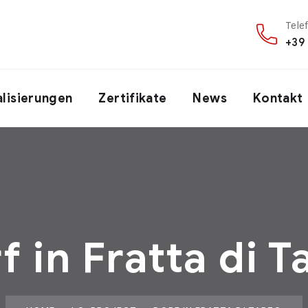
Tele
+39
alisierungen
Zertifikate
News
Kontakt
f in Fratta di T