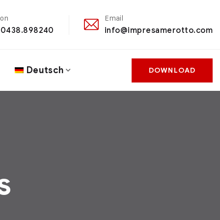
fon
Email
 0438.898240
info@impresamerotto.com
Deutsch
DOWNLOAD
s