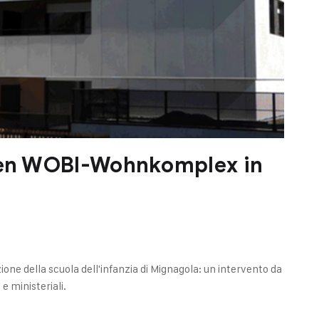
euen WOBI-Wohnkomplex in
one della scuola dell'infanzia di Mignagola: un intervento da
e ministeriali.